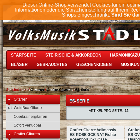
Dieser Online-Shop verwendet Cookies für ein optim
Informationen oder die Spracheinstellung auf Ihrem Rec
Shops eingeschränkt.
Sind Sie dam
STARTSEITE
STEIRISCHE & AKKORDEON
HARMONIKAZ
BLÄSER
GEBRAUCHTES
GESCHENKIDEEN
MUSIKUN
Sie sind hier:
/
Gitarren
/
Crafter Gitarren
/
ES-Serie
Gitarren
ES-SERIE
WoidBua Gitarre
ARTIKEL PRO SEITE:
12
Oberkrainergitarren
Sofort Verfügbar
Crafter Gitarre Vollmassiv
Crafte
Crafter Gitarren
ES-ROSE GCE NAT Fichte
ES-OV
Rosenholz inkl. Case
Ovangk