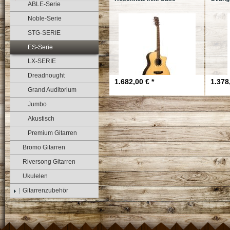
ABLE-Serie
Noble-Serie
STG-SERIE
ES-Serie
LX-SERIE
Dreadnought
1.682,00 € *
1.378
Grand Auditorium
Jumbo
Akustisch
Premium Gitarren
Bromo Gitarren
Riversong Gitarren
Ukulelen
Gitarrenzubehör