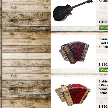
Akusti
1.490,
IN D
Steiri
Ekart 
& Rie
1.990,
IN D
Steiri
F Kind
neuwer
Rieme
1.690,