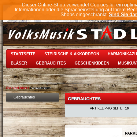
Dieser Online-Shop verwendet Cookies für ein optim
Informationen oder die Spracheinstellung auf Ihrem Rec
Shops eingeschränkt.
Sind Sie dam
STARTSEITE
STEIRISCHE & AKKORDEON
HARMONIKAZ
BLÄSER
GEBRAUCHTES
GESCHENKIDEEN
MUSIKUN
Sie sind hier:
/
Gebrauchtes
Gebrauchtes
GEBRAUCHTES
ARTIKEL PRO SEITE:
10
PARKE